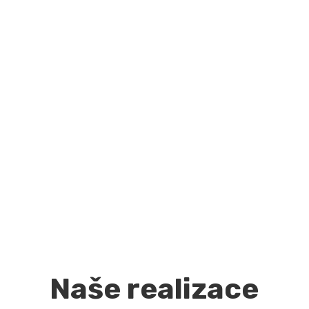
inOffice
Designová řada nábytku do škol a kanceláří. Včetně
řešení na míru pro maximální využití místa.
inLab
Certifikovaná řada nábytku pro laboratoře a
zdravotnictví, včetně čistých prostor.
Naše realizace