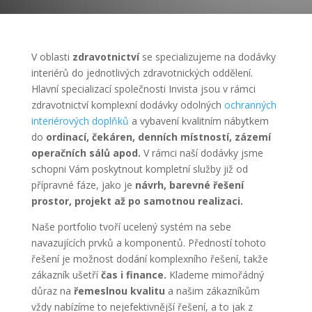
V oblasti
zdravotnictví
se specializujeme na dodávky
interiérů do jednotlivých zdravotnických oddělení.
Hlavní specializací společnosti Invista jsou v rámci
zdravotnictví komplexní dodávky odolných
ochranných
interiérových doplňků
a vybavení kvalitním nábytkem
do
ordinací, čekáren, denních místností, zázemí
operačních sálů apod.
V rámci naší dodávky jsme
schopni Vám poskytnout kompletní služby již od
přípravné fáze, jako je
návrh, barevné řešení
prostor, projekt až po samotnou realizaci.
Naše portfolio tvoří ucelený systém na sebe
navazujících prvků a komponentů. Předností tohoto
řešení je možnost dodání komplexního řešení, takže
zákazník ušetří
čas i finance.
Klademe mimořádný
důraz na
řemeslnou kvalitu
a našim zákazníkům
vždy nabízíme to nejefektivnější řešení, a to jak z