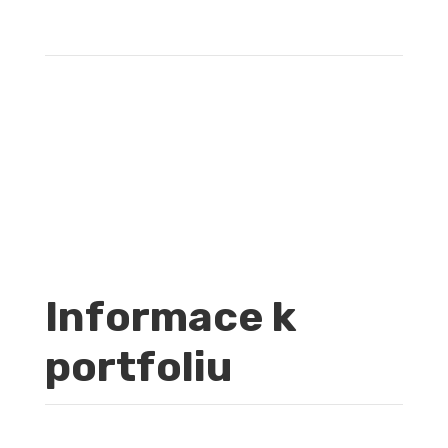
Naše vize
Posílit pozici jedničky v oboru
Nadále obsluhovat český a slovenský trh
Své úspěchy zakládat na dobrých vztazích s
obchodními partnery
Budovat tým zkušených profesionálů
Být nadále lídrem v oblasti kvality a inovací
Neustále rozvíjet portfolio výrobků
Informace k
portfoliu