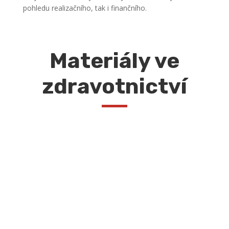
pohledu realizačního, tak i finančního.
Materiály ve
zdravotnictví
Acrovyn
Odolná a designová baktericidní ochrana stěn –
nástěnné pláty, madla, kryty rohů a svodidla.