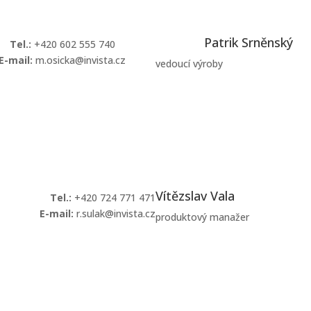
Patrik Srněnský
Tel.:
+420 602 555 740
E-mail:
m.osicka@invista.cz
vedoucí výroby
Kontaktovat
Vítězslav Vala
Tel.:
+420 724 771 471
E-mail:
r.sulak@invista.cz
produktový manažer
Kontaktovat