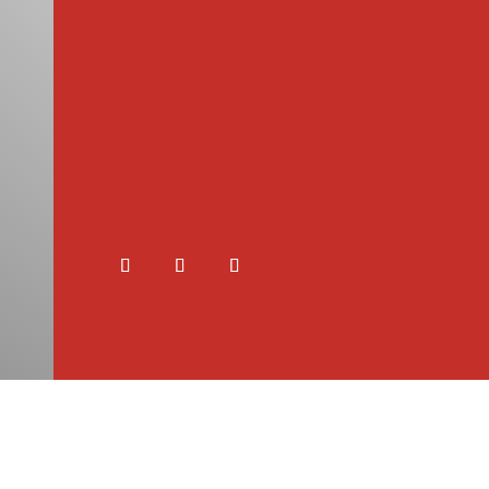
Novozámocká cesta 199 Ivanka pri
Nitre, 951 12 Slovenská republika IČ:
53850114 DIČ: SK2121528255
v
Kontakty
Tel.:
+420
571 412 253 Email:
invista@invista.cz
Tel.: +421 903 243
405 Email:
invista@invista.sk