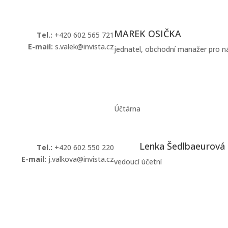
MAREK OSIČKA
T
el.:
+420 602 565 721
E-mail:
s.valek@invista.cz
jednatel, obchodní manažer pro n
Kontaktovat
Účtárna
Lenka Šedlbaeurová
Tel.:
+420 602 550 220
E-mail:
j.valkova@invista.cz
vedoucí účetní
Kontaktovat