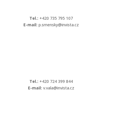
Tel.:
+420 735 795 107
E-mail:
p.srnensky@invista.cz
Kontaktovat
Tel.:
+420 724 399 844
E-mail:
v.vala@invista.cz
Kontaktovat