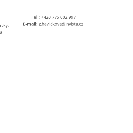
Tel.:
+420 775 002 997
E-mail:
z.havlickova@invista.cz
rvky,
 a
Kontaktovat