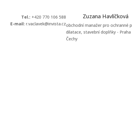
Zuzana Havlíčková
T
el.:
+420 770 106 588
E-mail:
r.vaclavek@invista.cz
obchodní manažer pro ochranné p
dilatace, stavební doplňky - Praha
Kontaktovat
Čechy