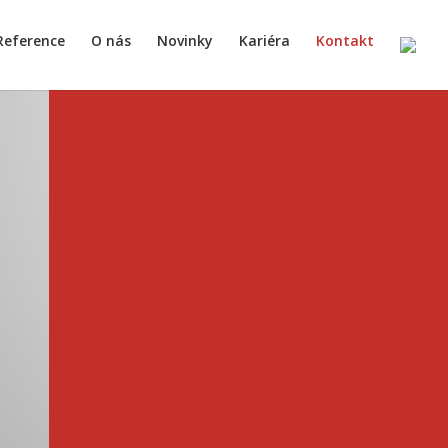
Reference
O nás
Novinky
Kariéra
Kontakt

INVISTA Craft s.r.o.
4. května 870
Vsetín, 755 01
Česká republika
IČ: 47973749
DIČ: CZ47973749
Zápis v obchodním rejstříku:
Krajský soud v Ostravě, odd. C,
vložka 5809

INVISTA SK s.r.o.