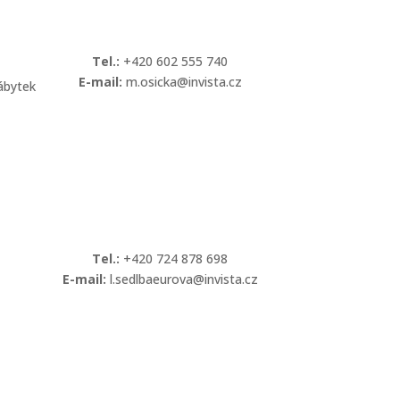
Tel.:
+420 602 555 740
E-mail:
m.osicka@invista.cz
ábytek
Kontaktovat
Tel.:
+420 724 878 698
E-mail:
l.sedlbaeurova@invista.cz
Kontaktovat