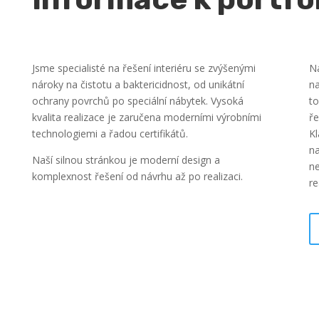
Jsme specialisté na řešení interiéru se zvýšenými
Na
nároky na čistotu a baktericidnost, od unikátní
na
ochrany povrchů po speciální nábytek. Vysoká
to
kvalita realizace je zaručena moderními výrobními
ře
technologiemi a řadou certifikátů.
Kl
na
Naší silnou stránkou je moderní design a
ne
komplexnost řešení od návrhu až po realizaci.
re
let zkušeností