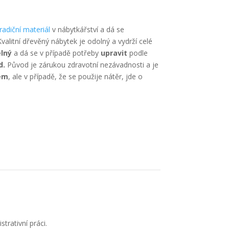
tradiční materiál
v nábytkářství a dá se
alitní dřevěný nábytek je odolný a vydrží celé
elný
a dá se v případě potřeby
upravit
podle
d.
Původ je zárukou zdravotní nezávadnosti a je
jem
, ale v případě, že se použije nátěr, jde o
trativní práci.