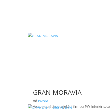
GRAN MORAVIA
od
invista
Ve spolupráci s projekční firmou PW Interiér s.