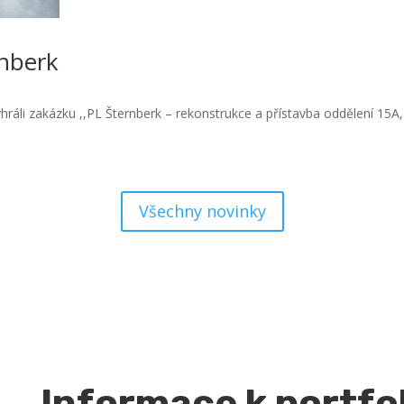
rnberk
hráli zakázku ,,PL Šternberk – rekonstrukce a přístavba oddělení 15
Všechny novinky
Informace k portfo