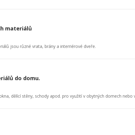
ch materiálů
iálů jsou různé vrata, brány a interriérové dveře.
eriálů do domu.
na, dělící stěny, schody apod. pro využití v obytných domech nebo 