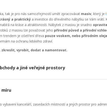
ska, tak je pro nás samozřejmostí umět zpracovávat
masiv
, který je
krásný a praktický
a investice do dřevěného nábytku se Vám vrátí. Kv
 nabírá na kráse a atraktivnosti. Nábytek z masivu je snadno
opravit
ýrobků z masivu lze považovat jeho
přírodní původ a přírodní vzhle
ním trendem je ošetření dřeva
pouze voskem, nebo přírodním ole
ormám na ochranu lidského zdraví.
 zkreslit, vyrobit, dodat a namontovat.
bchody a jiné veřejné prostory
 míru
do vybavení kanceláří, zasedacích místností a jiných prostor pro adminis