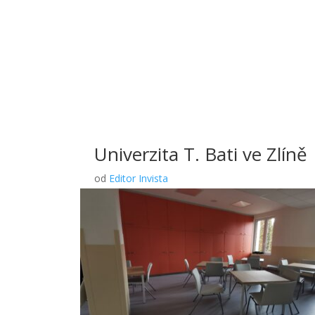
Univerzita T. Bati ve Zlíně
od
Editor Invista
V září 2025 jsme dokončili pro společnost QUERC