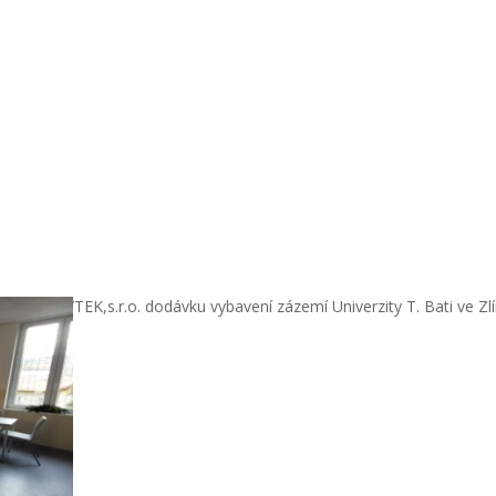
US NÁBYTEK,s.r.o. dodávku vybavení zázemí Univerzity T. Bati ve Zlí