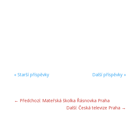
V říjnu 2023 jsme dokončili další dílčí zakázku pro
,,Continental Automotive Czech Republic s.r.o“
v Brandýse nad Labem. Jednalo se o vybavení
Personálních propustí (čistých šaten)
uzamykatelnými boxy.
« Starší příspěvky
Další příspěvky »
←
Předchozí: Mateřská školka Řásnovka Praha
Další: Česká televize Praha
→